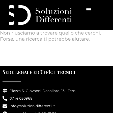
Non riusciamo a trovare quello che cerchi.
Forse, una ricerca ti potrebbe aiutare.
INNOVARE SRL
Sede legale ed UffIci tecnici
Piazza S. Giovanni Decollato, 13 - Terni
0744 030968
info@soluzionidifferenti.it