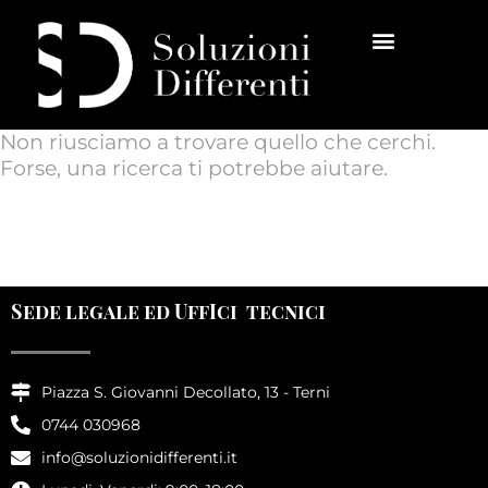
Non riusciamo a trovare quello che cerchi.
Forse, una ricerca ti potrebbe aiutare.
INNOVARE SRL
Sede legale ed UffIci tecnici
Piazza S. Giovanni Decollato, 13 - Terni
0744 030968
info@soluzionidifferenti.it