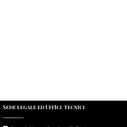
INNOVARE SRL
Sede legale ed UffIci tecnici