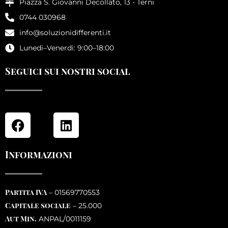
Piazza S. Giovanni Decollato, 13 - Terni
0744 030968
info@soluzionidifferenti.it
Lunedi–Venerdi: 9:00–18:00
Seguici sui nostri social
Informazioni
Partita IVA
– 01569770553
Capitale sociale
– 25.000
Aut Min.
ANPAL/0011159